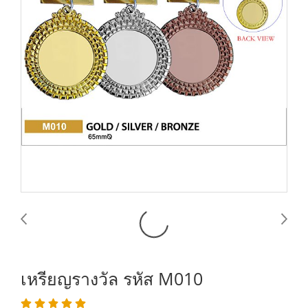
เหรียญรางวัล รหัส M010