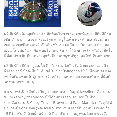
พรีเมียร์ลีก อังกฤษถือว่าเป็นลีกที่คนไทย ดูเยอะมากที่สุด จะมีทีมที่นิยม
เชียร์กันมากมาย เช่น ลิเวอร์พูล แมนยูไนเต็ด ทอตนัมฮอตสเปอร์ อาร์
เซน่อล เชลซี เลสเตอร์ เป็นต้น ซึ่งแข่งขันกัน 38 นัด แบบเหย้า และ
เยือน โดยพบกันทุกทีม แบบไปและกลับ ทำให้ถ้วยรางวัล พรีเมียร์ลีคใบ
นี้ค่อนข้างเข้มข้น เพราะทุกทีมมีมาตราฐานที่สูงและใกล้เคียงกันมาก
พรีเมียร์ลีก มีถ้วยอยู่สองใบ คือ ถ้วยรางวัลตัวจริง ถ้วยแชมป์ และตัว
จำลอง กรณีมีสองทีมมีแต้มสูสี ในช่วงป้ายฤดูกาล ซึ่งมีให้เห็นบ่อยครั้ง
เพื่อให้ทีมแชมป์ได้ชูถ้วยรางวัลหลังจากทราบผลการแข่งขันจบที่นัดที่
38 ของฤดูกาลนั้นๆ
ถ้วยรางพรีเมียร์ลีกปัจจุบันถูกออกแบบโดย Royal Jewellers Garrard
& Co/Asprey of London ซึ่งได้รับการออกแบบ ภายในบ้าน
ของ Garrard & Co by Trevor Brown and Paul Marsden วัสดุที่ใช้
ประกอบไปด้วย มงกุฎทองคำ และฐานหินมาลาฮีท ฐานมีน้ำหนัก ถึง
15 กิโลกรัม ตัวถ้วยน้ำหนัก 10 กิโลกรัม ความสูงของใบถ้วยรวมคือ