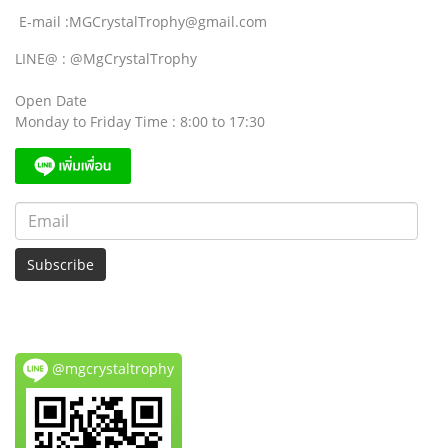
E-mail :MGCrystalTrophy@gmail.com
LINE@ : @MgCrystalTrophy
Open Date
Monday to Friday Time : 8:00 to 17:30
Subscribe
@mgcrystaltrophy