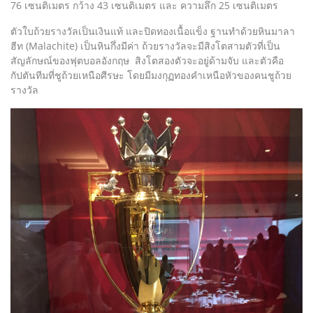
76 เซนติเมตร กว้าง 43 เซนติเมตร และ ความลึก 25 เซนติเมตร
ตัวใบถ้วยรางวัลเป็นเงินแท้ และปิดทองเนื้อแข็ง ฐานทำด้วยหินมาลา
ฮีท (Malachite) เป็นหินกึ่งมีค่า ถ้วยรางวัลจะมีสิงโตสามตัวที่เป็น
สัญลักษณ์ของฟุตบอลอังกฤษ สิงโตสองตัวจะอยู่ด้ามจับ และตัวคือ
กัปตันทีมที่ชูถ้วยเหนือศีรษะ โดยมีมงกุฏทองคำเหนือหัวของคนชูถ้วย
รางวัล