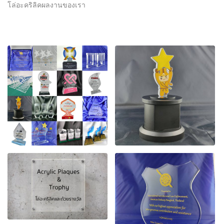
โล่อะคริลิคผลงานของเรา