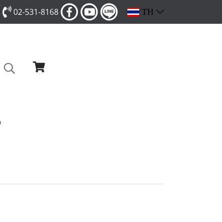
02-531-8168
TH
"