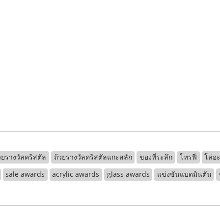
วยรางวัลคริสตัล
ถ้วยรางวัลคริสตัลแกะสลัก
ของที่ระลึก
โทรฟี่
โล่อะ
sale awards
acrylic awards
glass awards
แข่งขันแบดมินตัน