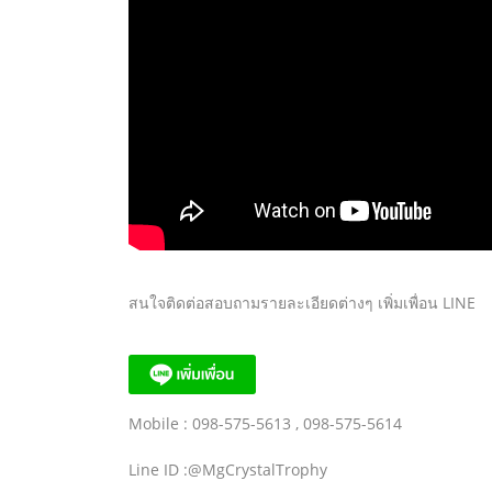
สนใจติดต่อสอบถามรายละเอียดต่างๆ เพิ่มเพื่อน LINE
Mobile : 098-575-5613 , 098-575-5614
Line ID :@MgCrystalTrophy