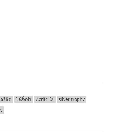
คริลิค
โล่สั่งทำ
Acrlic ใส
silver trophy
ฃ