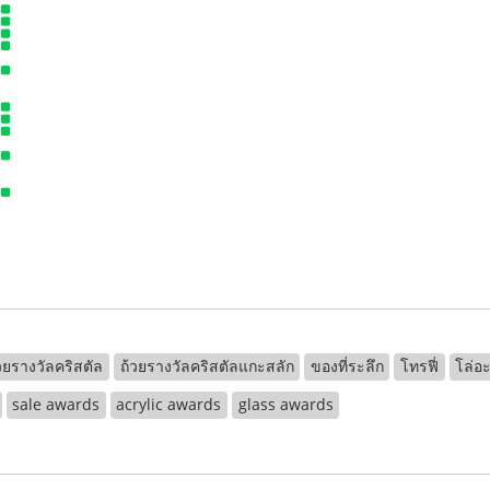
วยรางวัลคริสตัล
ถ้วยรางวัลคริสตัลแกะสลัก
ของที่ระลึก
โทรฟี่
โล่อะ
sale awards
acrylic awards
glass awards