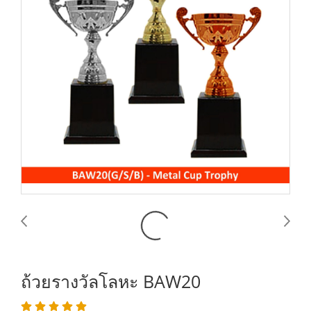
ถ้วยรางวัลโลหะ BAW20