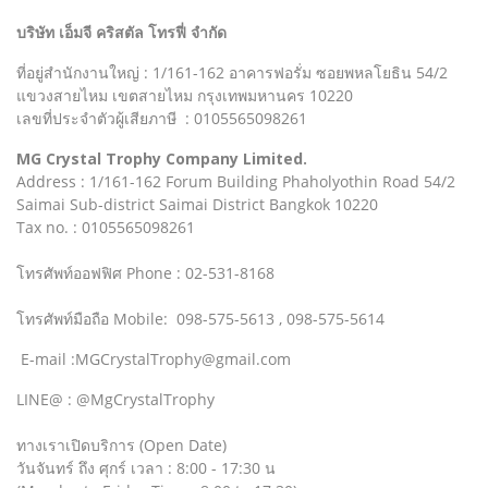
บริษัท เอ็มจี คริสตัล โทรฟี่ จำกัด
ที่อยู่สำนักงานใหญ่ : 1/161-162 อาคารฟอรั่ม ซอยพหลโยธิน 54/2
แขวงสายไหม เขตสายไหม กรุงเทพมหานคร 10220
เลขที่ประจำตัวผู้เสียภาษี : 0105565098261
MG Crystal Trophy Company Limited.
Address : 1/161-162 Forum Building Phaholyothin Road 54/2
Saimai Sub-district Saimai District Bangkok 10220
Tax no. : 0105565098261
โทรศัพท์ออฟฟิศ Phone : 02-531-8168
โทรศัพท์มือถือ Mobile: 098-575-5613 , 098-575-5614
E-mail :MGCrystalTrophy@gmail.com
LINE@ : @MgCrystalTrophy
ทางเราเปิดบริการ (Open Date)
วันจันทร์ ถึง ศุกร์ เวลา : 8:00 - 17:30 น