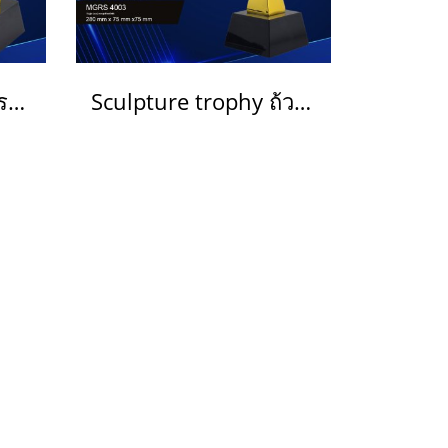
ถ้วยรางวัลประติมากรรม สั่งทำ กอล์ฟ ฟุตบอล วิ่ง ราคาส่ง รหัส MGRS 4006
Sculpture trophy ถ้วยรางวัลประติมากรรม รหัส MGRS 4003