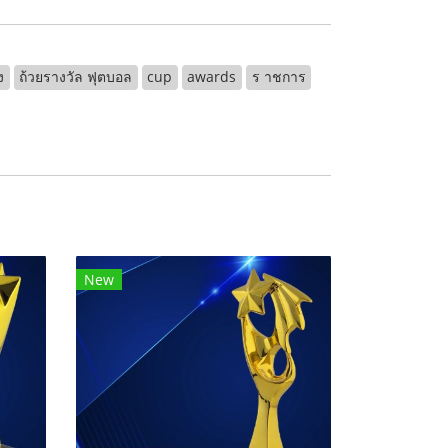
ง
ถ้วยรางวัล ฟุตบอล
cup
awards
ร าชการ
New