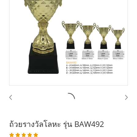
ถ้วยรางวัลโลหะ รุ่น BAW492