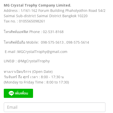
MG Crystal Trophy Company Limited.
Address : 1/161-162 Forum Building Phaholyothin Road 54/2
Saimai Sub-district Saimai District Bangkok 10220
Tax no. : 0105565098261
โทรศัพท์ออฟฟิศ Phone : 02-531-8168
โทรศัพท์มือถือ Mobile: 098-575-5613 , 098-575-5614
E-mail :MGCrystalTrophy@gmail.com
LINE@ : @MgCrystalTrophy
ทางเราเปิดบริการ (Open Date)
วันจันทร์ ถึง ศุกร์ เวลา : 8:00 - 17:30 น
(Monday to Friday Time : 8:00 to 17:30)