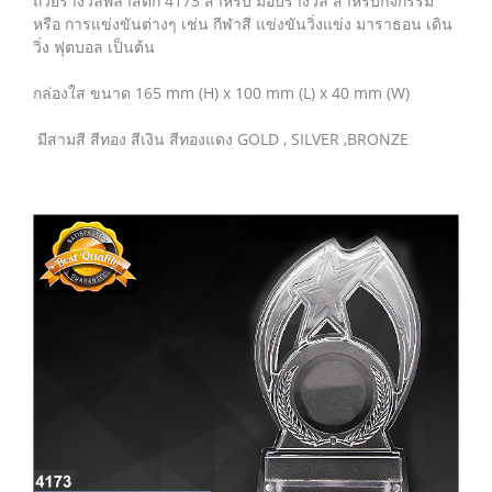
ถ้วยรางวัลพลาสติก 4173 สำหรับ มอบรางวัล สำหรับกิจกรรม
หรือ การแข่งขันต่างๆ เช่น กีฬาสี แข่งขันวิ่งแข่ง มาราธอน เดิน
วิ่ง ฟุตบอล เป็นต้น
กล่องใส ขนาด 165 mm (H) x 100 mm (L) x 40 mm (W)
มีสามสี สีทอง สีเงิน สีทองแดง GOLD , SILVER ,BRONZE