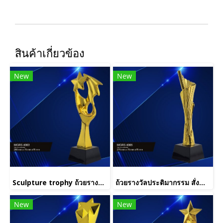
สินค้าเกี่ยวข้อง
New
New
Sculpture trophy ถ้วยรางวัลประติมากรรม รหัส MGRS 4003
ถ้วยรางวัลประติมากรรม สั่งทำ กอล์ฟ วิ่ง ราคาส่ง MGRS 4005
New
New