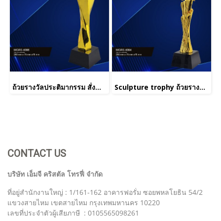
ถ้วยรางวัลประติมากรรม สั่งทำ กอล์ฟ ฟุตบอล วิ่ง ราคาส่ง รหัส MGRS 4006
Sculpture trophy ถ้วยรางวัลประติมากรรม รหัส MGRS 4004
CONTACT US
บริษัท เอ็มจี คริสตัล โทรฟี่ จำกัด
ที่อยู่สำนักงานใหญ่ : 1/161-162 อาคารฟอรั่ม ซอยพหลโยธิน 54/2
แขวงสายไหม เขตสายไหม กรุงเทพมหานคร 10220
เลขที่ประจำตัวผู้เสียภาษี : 0105565098261