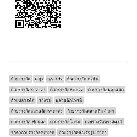
ถ้วยรางวัล
cup
awards
ถ้วยรางวัล กอล์ฟ
ถ้วยรางวัลราคาส่ง
ถ้วยรางวัลฟุตบอล
ถ้วยรางวัลพลาสติก
ถ้วยพลาสติก
รางวัล
พลาสติกโทรฟี่
ถ้วยรางวัลพลาสติก ราคาส่ง
ถ้วยรางวัลพลาสติก 4 เสา
ถ้วยรางวัล ฟุตบอล
ถ้วยรางวัลโลหะ
ถ้วยรางวัลทรงอิตาลี
ราคาถ้วยรางวัลฟุตบอล
ถ้วยรางวัลสำเร็จรูป ราคา