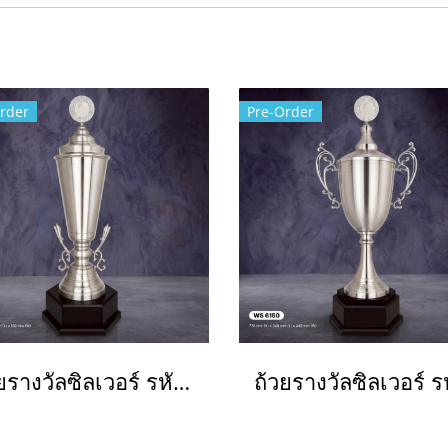
rder
Pre-Order
ถ้วยรางวัลซิลเวอร์ รหัส Ws6149