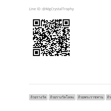
Line ID :@MgCrystalTrophy
ถ้วยรางวัล
ถ้วยรางวัลโลหะ
ถ้วยพระราชทาน
ถ้