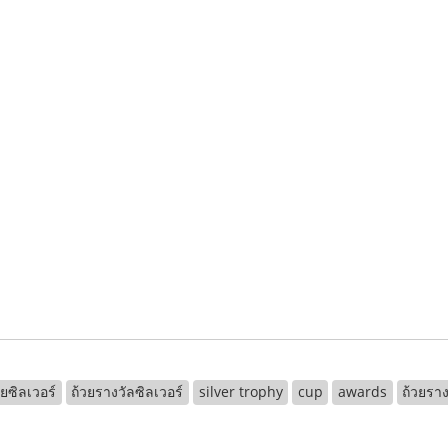
วยซิลเวอร์
ถ้วยรางวัลซิลเวอร์
silver trophy
cup
awards
ถ้วยราง